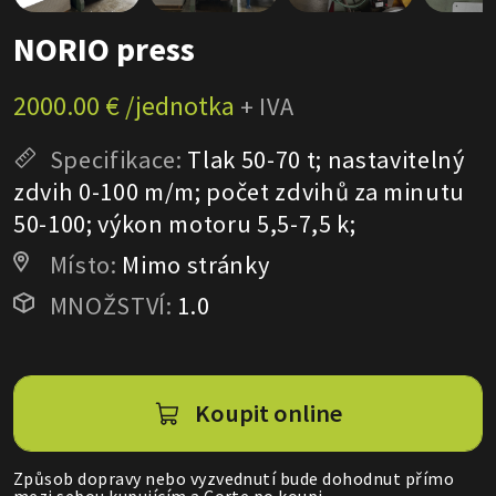
NORIO press
2000.00 € /jednotka
+ IVA
Specifikace:
Tlak 50-70 t; nastavitelný
zdvih 0-100 m/m; počet zdvihů za minutu
50-100; výkon motoru 5,5-7,5 k;
Místo:
Mimo stránky
MNOŽSTVÍ:
1.0
Koupit online
Způsob dopravy nebo vyzvednutí bude dohodnut přímo
mezi sebou kupujícím a Corte po koupi.