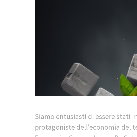
Siamo entusiasti di essere stati i
protagoniste dell'economia del ter