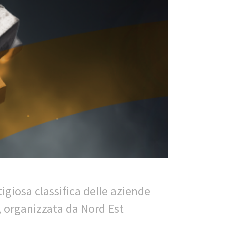
stigiosa classifica delle aziende
a, organizzata da Nord Est