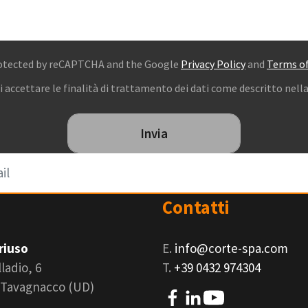
protected by reCAPTCHA and the Google
Privacy Policy
and
Terms of
i accettare le finalità di trattamento dei dati come descritto nell
Invia
Contatti
riuso
E.
info@corte-spa.com
lladio, 6
T.
+39 0432 974304
 Tavagnacco (UD)
A