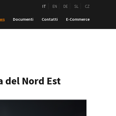
IT
EN
DE
SL
CZ
ws
Documenti
Contatti
E-Commerce
a del Nord Est