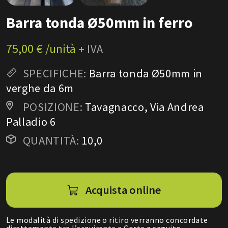
Barra tonda Ø50mm in ferro
75,00 € /unità
+ IVA
SPECIFICHE:
Barra tonda Ø50mm in
verghe da 6m
POSIZIONE:
Tavagnacco, Via Andrea
Palladio 6
QUANTITÀ:
10,0
Acquista online
Le modalità di spedizione o ritiro verranno concordate
direttamente tra l’acquirente e Corte a seguito